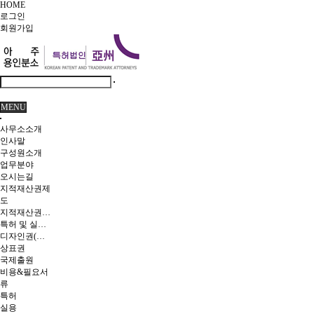
HOME
로그인
회원
가입
MENU
사무소소개
인사말
구성원소개
업무분야
오시는길
지적재산권제
도
지적재산권이란
특허 및 실용신안
디자인권(의장)
상표권
국제출원
비용&필요서
류
특허
실용