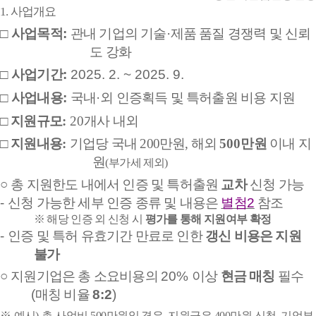
1. 사업개요
□
사업목적
:
관내 기업의 기술
·
제품 품질 경쟁력 및 신뢰
도 강화
□
사업기간
:
2025. 2. ~ 2025. 9.
□
사업내용
:
국내
·
외 인증획득 및 특허출원 비용 지원
□
지원규모
:
20
개사 내외
□
지원내용
:
기업당 국내 200만원, 해외
500
만원
이내 지
원
(
부가세 제외
)
○
총 지원한도 내에서 인증 및 특허출원
교차
신청 가능
-
신청 가능한 세부 인증 종류 및 내용은
별첨
2
참조
※
해당 인증 외 신청 시
평가를 통해 지원여부 확정
-
인증 및 특허 유효기간 만료로 인한
갱신 비용은 지원
불가
○
지원기업은 총 소요비용의
20%
이상
현금 매칭
필수
(
매칭 비율
8:2
)
※
예시
)
총 사업비
500
만원일 경우
,
지원금은
400
만원 신청
,
기업부