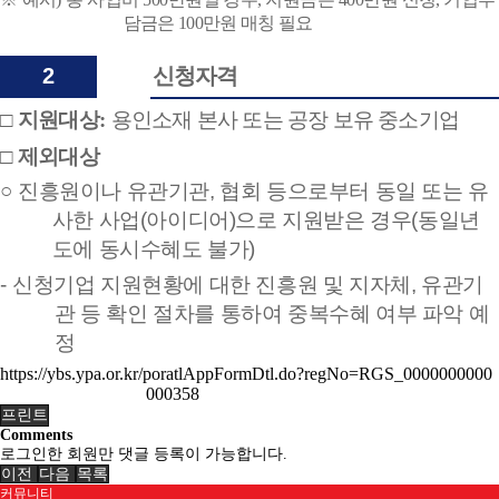
담금은
100
만원 매칭 필요
2
신청자격
□
지원대상
:
용인소재 본사 또는 공장 보유 중소기업
□
제외대상
○
진흥원이나 유관기관
,
협회 등으로부터 동일 또는 유
사한 사업
(
아이디어
)
으로 지원받은 경우
(
동일년
도에 동시수혜도 불가
)
-
신청기업 지원현황에 대한 진흥원 및 지자체
,
유관기
관 등 확인 절차를 통하여 중복수혜 여부 파악 예
정
https://ybs.ypa.or.kr/poratlAppFormDtl.do?regNo=RGS_0000000000
000358
프린트
Comments
로그인한 회원만 댓글 등록이 가능합니다.
이전
다음
목록
커뮤니티