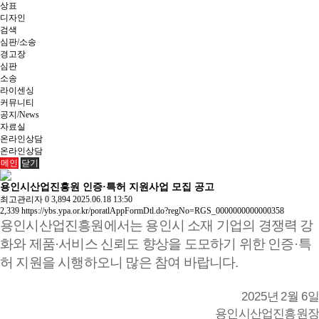
상표
디자인
검색
심판/소송
경고장
심판
소송
라이센싱
커뮤니티
공지/News
자료실
온라인상담
온라인상담
메인
닫기
용인시산업진흥원 인증·특허 지원사업 모집 공고
최고관리자
0
3,894
2025.06.18 13:50
2,339
https://ybs.ypa.or.kr/poratlAppFormDtl.do?regNo=RGS_0000000000000358
용인시산업진흥원에서는 용인시 소재 기업의 경쟁력 강
화와 제품
·
서비스 신뢰도
향상을 도모하기 위한 인증
·
특
허 지원을 시행하오니 많은 참여 바랍니다
.
2025
2
6
년
월
일
용인시산업진흥원장