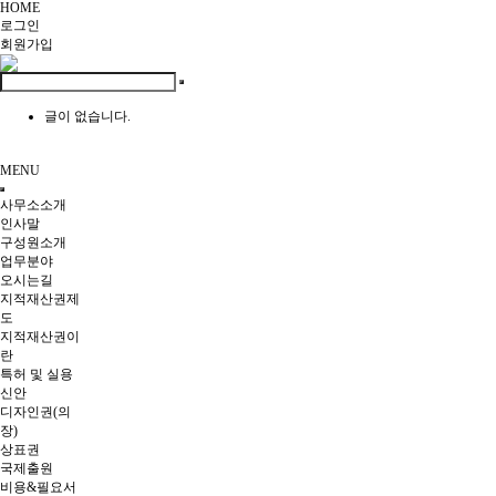
HOME
로그인
회원
가입
글이 없습니다.
MENU
사무소소개
인사말
구성원소개
업무분야
오시는길
지적재산권제
도
지적재산권이
란
특허 및 실용
신안
디자인권(의
장)
상표권
국제출원
비용&필요서