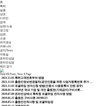
류
특허
실용
상표
디자인
검색
심판/소송
경고장
심판
소송
라이센싱
커뮤니티
공지/News
자료실
온라인상담
온라인상담
메인
닫기
Total
15
Posts, Now
1
Page
2021.11.03
특허고객번호부여 방법
2021.11.03
출원인정보변경절차(공인인증을 위한 사업자등록번호 추가 …
2021.11.03
포괄위임 전자신청 방법(인증서 사용등록이 안된 경우)
2020.01.16
2020년 국내 기업 및 개인 출원전(기재금지)구비서류…
2019.07.09
온라인상에서 특허청 포괄위임 전자서명 방법
2019.01.25
출원전 구비서류 20190125
2018.05.11
출원인인적사항 및 포괄위임장