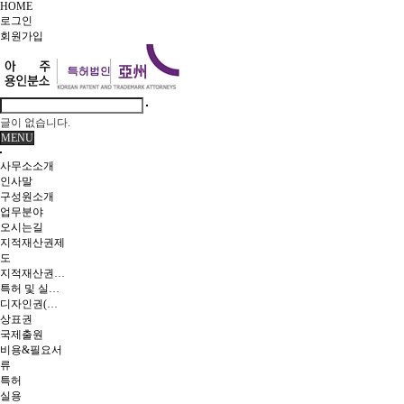
HOME
로그인
회원
가입
글이 없습니다.
MENU
사무소소개
인사말
구성원소개
업무분야
오시는길
지적재산권제
도
지적재산권이란
특허 및 실용신안
디자인권(의장)
상표권
국제출원
비용&필요서
류
특허
실용