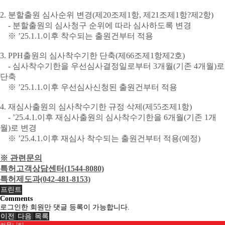
2. 분할출원 심사순위 변경(제20조제1항, 제21조제1항?제2항)
ㅁ
- 분할출원의 심사청구 순위에 따라 심사하도록 변경
ㅁ
※ ’25.1.1.이후 착수되는 출원건부터 적용
3. PPH출원의 심사착수기한 단축(제66조제1항제2호)
ㅁ
- 심사착수기한을 우선심사결정일로부터 3개월(기존 4개월)로
단축
ㅁ
※ ’25.1.1.이후 우선심사신청된 출원건부터 적용
4. 재심사출원의 심사착수기한 규정 삭제(제55조제1항)
ㅁ
- ’25.4.1.이후 재심사출원의 심사착수기한을 6개월(기존 1개
월)로 변경
ㅁ
※ ’25.4.1.이후 재심사 착수되는 출원건부터 적용(예정)
※ 관련문의
특허고객상담센터(1544-8080)
특허제도과(042-481-8153)
프린트
Comments
로그인한 회원만 댓글 등록이 가능합니다.
이전
다음
목록
커뮤니티