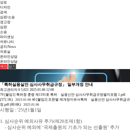
상표
디자인
검색
심판/소송
경고장
심판
소송
라이센싱
커뮤니티
공지/News
자료실
온라인상담
온라인상담
메인
닫기
「특허실용실안 심사사무취급규정」 일부개정 안내
최고관리자
0
5,021
2025.01.06 12:00
79
[붙임1] 특허청 훈령 제1191호 특허ㆍ실용신안 심사사무취급규정별지포함 1.pdf
(572.1K)
40
[붙임2] 조문별 제개정이유서특허ㆍ실용신안 심사사무취급규
2025.01.06
정.pdf (80.6K)
2025.01.06
시행일 : '25년1월1일
1. 심사순위 예외사유 추가(제20조제1항)
ㅁ
- 심사순위 예외에 ‘국제출원의 기초가 되는 선출원’ 추가